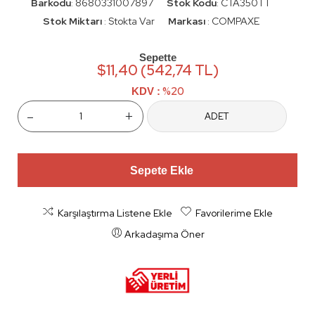
Barkodu
8680331007897
Stok Kodu
CTA350TT
:
:
Stok Miktarı
Stokta Var
Markası
COMPAXE
:
:
Sepette
$11,40 (542,74 TL)
%20
KDV :
-
+
ADET
Sepete Ekle
Karşılaştırma Listene Ekle
Favorilerime Ekle
Arkadaşıma Öner