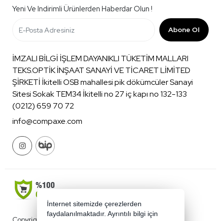
Yeni Ve Indirimli Ürünlerden Haberdar Olun !
Abone Ol
İMZALI BİLGİ İŞLEM DAYANIKLI TÜKETİM MALLARI
TEKS.OPTİK İNŞAAT SANAYİ VE TİCARET LİMİTED
ŞİRKETİ İkitelli OSB mahallesi pik dökümcüler Sanayi
Sitesi Sokak TEM34 İkitelli no 27 iç kapı no 132-133
(0212) 659 70 72
info@compaxe.com
İnternet sitemizde çerezlerden
faydalanılmaktadır. Ayrıntılı bilgi için
Copyright 2026 compaxe.com - Tüm hakları saklıdır.