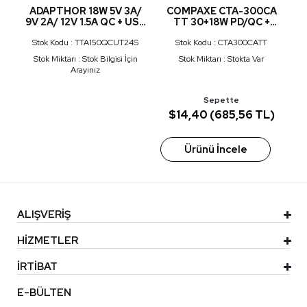
T
ADAPTHOR 18W 5V 3A/
COMPAXE CTA-300CA
TO
9V 2A/ 12V 1.5A QC + USB
TT 30+18W PD/QC +
2
U
TO TYPE C 2.4 A
TYPE C TO TYPE C 3 A
2
Stok Kodu : TTA150QCUT24S
Stok Kodu : CTA300CATT
KABLOLU SET SİYAH
KABLOLU SET BEYAZ
Stok Miktarı : Stok Bilgisi İçin
Stok Miktarı : Stokta Var
Arayınız
Sepette
)
$14,40 (685,56 TL)
Ürünü İncele
ALIŞVERİŞ
HİZMETLER
İRTİBAT
E-BÜLTEN