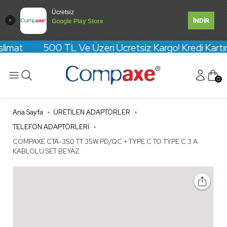
Ücretsiz
İNDİR
Google Play Store
slimat 500 TL Ve Üzeri Ücretsiz Kargo! Kredi Kartına 
0
Ana Sayfa
ÜRETİLEN ADAPTÖRLER
TELEFON ADAPTÖRLERİ
COMPAXE CTA-350 TT 35W PD/QC + TYPE C TO TYPE C 3 A
KABLOLU SET BEYAZ