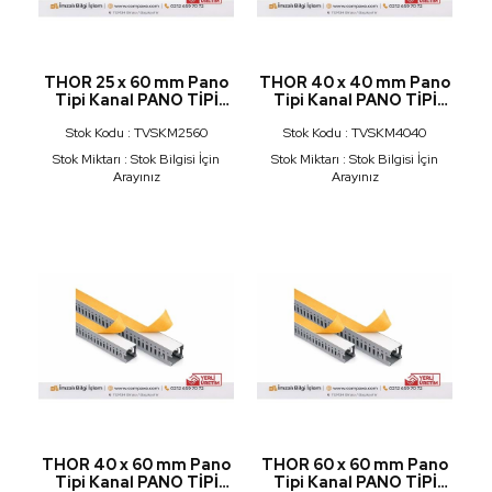
THOR 25 x 60 mm Pano
THOR 40 x 40 mm Pano
Tipi Kanal PANO TİPİ
Tipi Kanal PANO TİPİ
KABLO KANALLLARI
KABLO KANALLLARI
Stok Kodu : TVSKM2560
Stok Kodu : TVSKM4040
KUTULU BANTLI
KUTULU BANTLI
Stok Miktarı : Stok Bilgisi İçin
Stok Miktarı : Stok Bilgisi İçin
Arayınız
Arayınız
THOR 40 x 60 mm Pano
THOR 60 x 60 mm Pano
Tipi Kanal PANO TİPİ
Tipi Kanal PANO TİPİ