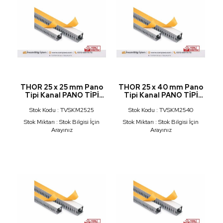
THOR 25 x 25 mm Pano
THOR 25 x 40 mm Pano
Tipi Kanal PANO TİPİ
Tipi Kanal PANO TİPİ
KABLO KANALLLARI
KABLO KANALLLARI
Stok Kodu : TVSKM2525
Stok Kodu : TVSKM2540
KUTULU BANTLI
KUTULU BANTLI
Stok Miktarı : Stok Bilgisi İçin
Stok Miktarı : Stok Bilgisi İçin
Arayınız
Arayınız