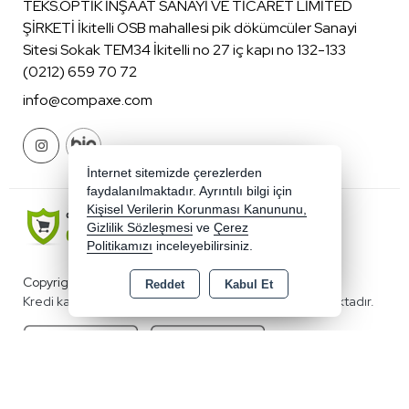
TEKS.OPTİK İNŞAAT SANAYİ VE TİCARET LİMİTED
ŞİRKETİ İkitelli OSB mahallesi pik dökümcüler Sanayi
Sitesi Sokak TEM34 İkitelli no 27 iç kapı no 132-133
(0212) 659 70 72
info@compaxe.com
İnternet sitemizde çerezlerden
faydalanılmaktadır. Ayrıntılı bilgi için
Kişisel Verilerin Korunması Kanununu,
Gizlilik Sözleşmesi
ve
Çerez
Politikamızı
inceleyebilirsiniz.
Copyright 2026 compaxe.com - Tüm hakları saklıdır.
Reddet
Kabul Et
Kredi kartı bilgileriniz 256bit SSL sertifikası ile korunmaktadır.
Bu site AKINSOFT E-Ticaret ile hazırlanmıştır.