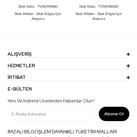
KABLO KANALLLARI
KABLO KANALLLARI
Stok Kodu : TVSKM4060
Stok Kodu : TVSKM6060
KUTULU BANTLI
KUTULU BANTLI
Stok Miktarı : Stok Bilgisi İçin
Stok Miktarı : Stok Bilgisi İçin
Arayınız
Arayınız
ALIŞVERİŞ
HİZMETLER
İRTİBAT
E-BÜLTEN
Yeni Ve Indirimli Ürünlerden Haberdar Olun !
Abone Ol
İMZALI BİLGİ İŞLEM DAYANIKLI TÜKETİM MALLARI