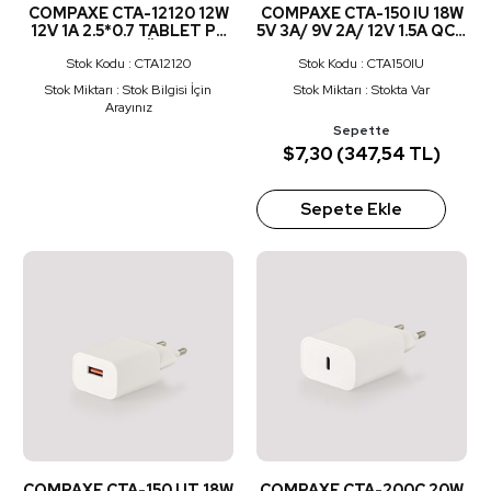
COMPAXE CTA-12120 12W
COMPAXE CTA-150 IU 18W
12V 1A 2.5*0.7 TABLET PC
5V 3A/ 9V 2A/ 12V 1.5A QC +
ADAPTÖR
USB TO LIGHTNING 3 A
Stok Kodu : CTA12120
Stok Kodu : CTA150IU
KABLOLU SET BEYAZ
Stok Miktarı : Stok Bilgisi İçin
Stok Miktarı : Stokta Var
Arayınız
Sepette
$7,30 (347,54 TL)
Sepete Ekle
COMPAXE CTA-150 UT 18W
COMPAXE CTA-200C 20W