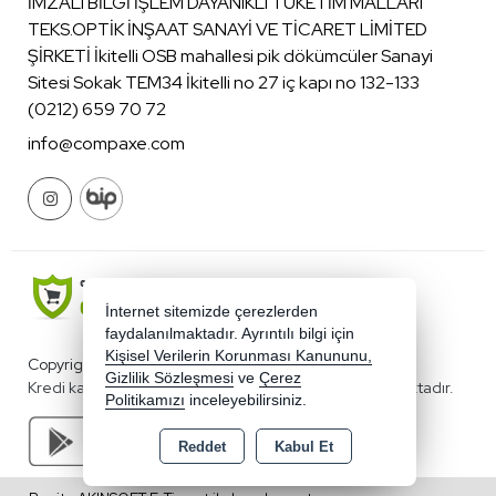
İMZALI BİLGİ İŞLEM DAYANIKLI TÜKETİM MALLARI
TEKS.OPTİK İNŞAAT SANAYİ VE TİCARET LİMİTED
ŞİRKETİ İkitelli OSB mahallesi pik dökümcüler Sanayi
Sitesi Sokak TEM34 İkitelli no 27 iç kapı no 132-133
(0212) 659 70 72
info@compaxe.com
İnternet sitemizde çerezlerden
faydalanılmaktadır. Ayrıntılı bilgi için
Kişisel Verilerin Korunması Kanununu,
Copyright 2026 compaxe.com - Tüm hakları saklıdır.
Gizlilik Sözleşmesi
ve
Çerez
Kredi kartı bilgileriniz 256bit SSL sertifikası ile korunmaktadır.
Politikamızı
inceleyebilirsiniz.
Reddet
Kabul Et