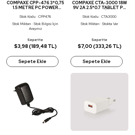
COMPAXE CPP-476 3*0,75
COMPAXE CTA-3000 18W
1.5 METRE PC POWER
9V 2A 2.5*0.7 TABLET PC
CABLE
ADAPTÖR
Stok Kodu : CPP476
Stok Kodu : CTA3000
Stok Miktarı : Stok Bilgisi İçin
Stok Miktarı : Stokta Var
Arayınız
Sepette
Sepette
$3,98 (189,48 TL)
$7,00 (333,26 TL)
Sepete Ekle
Sepete Ekle