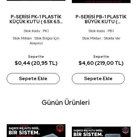
P-SERİSİ PK-1 PLASTİK
P-SERİSİ PB-1 PLASTİK
KÜÇÜK KUTU ( 6.5X 6.5X
BÜYÜK KUTU (
2.5 CM )
22.5X20.5X7.5 CM )
Stok Kodu : PK1
Stok Kodu : PB1
Stok Miktarı : Stok Bilgisi İçin
Stok Miktarı : Stokta Var
Arayınız
Sepette
Sepette
$0,44 (20,95 TL)
$4,60 (219,00 TL)
Sepete Ekle
Sepete Ekle
Günün Ürünleri