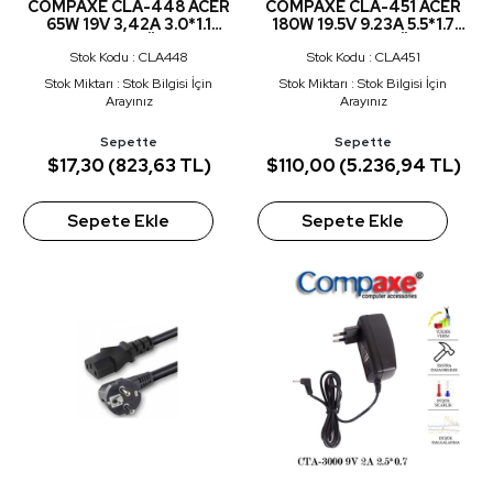
COMPAXE CLA-448 ACER
COMPAXE CLA-451 ACER
65W 19V 3,42A 3.0*1.1
180W 19.5V 9.23A 5.5*1.7
ADAPTÖR
NTB ADAPTÖR
Stok Kodu : CLA448
Stok Kodu : CLA451
Stok Miktarı : Stok Bilgisi İçin
Stok Miktarı : Stok Bilgisi İçin
Arayınız
Arayınız
Sepette
Sepette
$17,30 (823,63 TL)
$110,00 (5.236,94 TL)
Sepete Ekle
Sepete Ekle