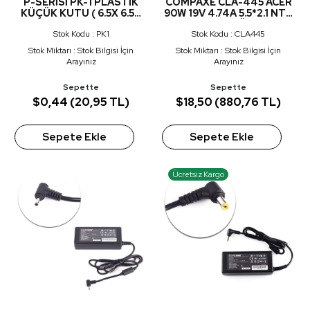
P-SERİSİ PK-1 PLASTİK
COMPAXE CLA-445 ACER
KÜÇÜK KUTU ( 6.5X 6.5X
90W 19V 4.74A 5.5*2.1 NTB
2.5 CM )
ADAPTÖR
Stok Kodu : PK1
Stok Kodu : CLA445
Stok Miktarı : Stok Bilgisi İçin
Stok Miktarı : Stok Bilgisi İçin
Arayınız
Arayınız
Sepette
Sepette
$0,44 (20,95 TL)
$18,50 (880,76 TL)
Sepete Ekle
Sepete Ekle
Ücretsiz Kargo