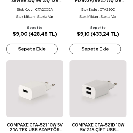
35W 5V 3A/ 9V 2A/ 12V
PD 5V3A/9V2.77A/12V
1.5A- 5V3A/ 9V 2.22A/ 9V
2.08A BEYAZ
Stok Kodu : CTA200CA
Stok Kodu : CTA250C
1.67APD/QC ADAPTÖR
BEYAZ
Stok Miktarı : Stokta Var
Stok Miktarı : Stokta Var
Sepette
Sepette
$9,00 (428,48 TL)
$9,10 (433,24 TL)
Sepete Ekle
Sepete Ekle
COMPAXE CTA-521 10W 5V
COMPAXE CTA-521D 10W
2.1A TEK USB ADAPTÖR
5V 2.1A ÇİFT USB