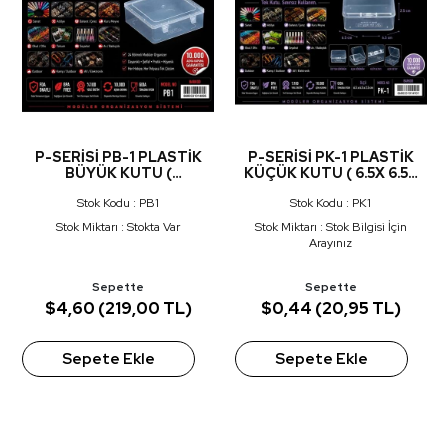
P-SERİSİ PB-1 PLASTİK
P-SERİSİ PK-1 PLASTİK
BÜYÜK KUTU (
KÜÇÜK KUTU ( 6.5X 6.5X
22.5X20.5X7.5 CM )
2.5 CM )
Stok Kodu : PB1
Stok Kodu : PK1
Stok Miktarı : Stokta Var
Stok Miktarı : Stok Bilgisi İçin
Arayınız
Sepette
Sepette
$4,60 (219,00 TL)
$0,44 (20,95 TL)
Sepete Ekle
Sepete Ekle