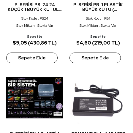
P-SERİSİ PS-24 24
P-SERİSİ PB-1 PLASTİK
KÜÇÜK 1 BÜYÜK KUTULU
BÜYÜK KUTU (
SET
22.5X20.5X7.5 CM )
Stok Kodu : PS24
Stok Kodu : PB1
Stok Miktarı : Stokta Var
Stok Miktarı : Stokta Var
Sepette
Sepette
$9,05 (430,86 TL)
$4,60 (219,00 TL)
Sepete Ekle
Sepete Ekle