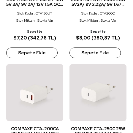
5V 3A/ 9V 2A/ 12V 1.5A QC +
5V3A/ 9V 2.22A/ 9V 1.67A
USB TO TYPE C 3 A
PD ADAPTÖR BEYAZ
Stok Kodu : CTA150UT
Stok Kodu : CTA200C
KABLOLU SET BEYAZ
Stok Miktarı : Stokta Var
Stok Miktarı : Stokta Var
Sepette
Sepette
$7,20 (342,78 TL)
$8,00 (380,87 TL)
Sepete Ekle
Sepete Ekle
COMPAXE CTA-200CA
COMPAXE CTA-250C 25W