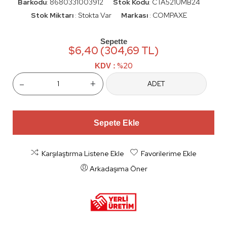
Barkodu
8680331003912
Stok Kodu
CTA521UMB24
:
:
Stok Miktarı
Stokta Var
Markası
COMPAXE
:
:
Sepette
$6,40 (304,69 TL)
%20
KDV :
-
+
ADET
Sepete Ekle
Karşılaştırma Listene Ekle
Favorilerime Ekle
Arkadaşıma Öner