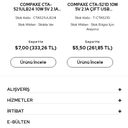
CA
COMPAXE CTA-
COMPAXE CTA-521D 10W
521ULB24 10W 5V 2.1A
5V 2.1A ÇİFT USB
 3
TEK USB + USB TO
ADAPTÖR BEYAZ
1
Stok Kodu : CTA521ULB24
Stok Kodu : T-CTA521D
AZ
LIGHTNING 2.4A
3
KABLOLU SET BEYAZ
n
Stok Miktarı : Stokta Var
Stok Miktarı : Stok Bilgisi İçin
Arayınız
Sepette
Sepette
$7,00 (333,26 TL)
$5,50 (261,85 TL)
Ürünü İncele
Ürünü İncele
ALIŞVERİŞ
HİZMETLER
İRTİBAT
E-BÜLTEN