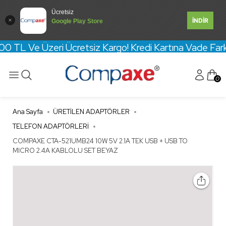
Ücretsiz
İNDİR
Google Play Store
L Ve Üzeri Ücretsiz Kargo! Kredi Kartına Vade Farksız
0
Ana Sayfa
ÜRETİLEN ADAPTÖRLER
TELEFON ADAPTÖRLERİ
COMPAXE CTA-521UMB24 10W 5V 2.1A TEK USB + USB TO
MICRO 2.4A KABLOLU SET BEYAZ