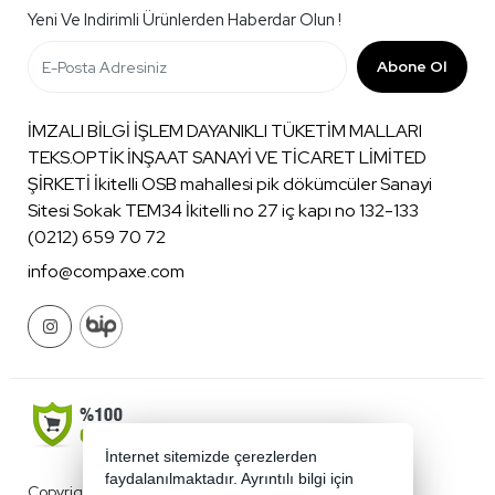
Yeni Ve Indirimli Ürünlerden Haberdar Olun !
Abone Ol
İMZALI BİLGİ İŞLEM DAYANIKLI TÜKETİM MALLARI
TEKS.OPTİK İNŞAAT SANAYİ VE TİCARET LİMİTED
ŞİRKETİ İkitelli OSB mahallesi pik dökümcüler Sanayi
Sitesi Sokak TEM34 İkitelli no 27 iç kapı no 132-133
(0212) 659 70 72
info@compaxe.com
İnternet sitemizde çerezlerden
faydalanılmaktadır. Ayrıntılı bilgi için
Copyright 2026 compaxe.com - Tüm hakları saklıdır.