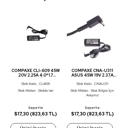
P
COMPAXE CLI-609 45W
COMPAXE CNA-U311
.5
20V 2.25A 4.0*1.7
ASUS 45W 19V 2.37A
R
ADAPTÖR
3.0*1.1 UTB ADAPTÖR
Stok Kodu : CLI609
Stok Kodu : CNAU311
Stok Miktarı : Stokta Var
Stok Miktarı : Stok Bilgisi İçin
Arayınız
Sepette
Sepette
L)
$17,30 (823,63 TL)
$17,30 (823,63 TL)