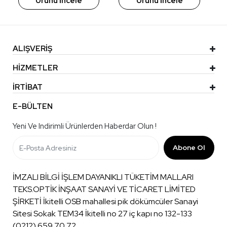
Ürünü İncele
Ürünü İncele
ALIŞVERİŞ
HİZMETLER
İRTİBAT
E-BÜLTEN
Yeni Ve Indirimli Ürünlerden Haberdar Olun !
Abone Ol
İMZALI BİLGİ İŞLEM DAYANIKLI TÜKETİM MALLARI
TEKS.OPTİK İNŞAAT SANAYİ VE TİCARET LİMİTED
ŞİRKETİ İkitelli OSB mahallesi pik dökümcüler Sanayi
Sitesi Sokak TEM34 İkitelli no 27 iç kapı no 132-133
(0212) 659 70 72