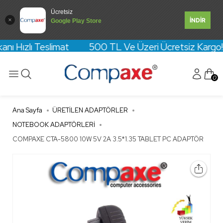
Ücretsiz
İNDİR
Google Play Store
anı Hızlı Teslimat 500 TL Ve Üzeri Ücretsiz Kargo! Kre
0
Ana Sayfa
ÜRETİLEN ADAPTÖRLER
NOTEBOOK ADAPTÖRLERİ
COMPAXE CTA-5800 10W 5V 2A 3.5*1.35 TABLET PC ADAPTÖR