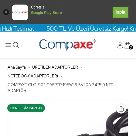
Ücretsiz
İNDİR
Google Play Store
Hızlı Teslimat 500 TL Ve Üzeri Ücretsiz Kargo! Kredi 
0
Ana Sayfa
ÜRETİLEN ADAPTÖRLER
NOTEBOOK ADAPTÖRLERİ
COMPAXE CLC-902 CASPER 195W 19.5V 10A 7.4*5.0 NTB
ADAPTÖR
ÜCRETSIZ KARGO