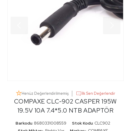
Henüz Değerlendirilmemiş
İlk Sen Değerlendir
COMPAXE CLC-902 CASPER 195W
19.5V 10A 7.4*5.0 NTB ADAPTÖR
Barkodu
8680331008559
Stok Kodu
CLC902
:
:
Stok Miktarı
Stokta Var
Markası
COMPAXE