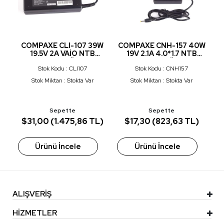
COMPAXE CLI-107 39W
COMPAXE CNH-157 40W
C
7
19.5V 2A VAİO NTB
19V 2.1A 4.0*1.7 NTB
ADAPTÖR
ADAPTÖR
Stok Kodu : CLI107
Stok Kodu : CNH157
Stok Miktarı : Stokta Var
Stok Miktarı : Stokta Var
Sepette
Sepette
)
$31,00 (1.475,86 TL)
$17,30 (823,63 TL)
$
Ürünü İncele
Ürünü İncele
ALIŞVERİŞ
HİZMETLER