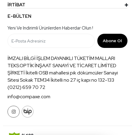
İRTİBAT
E-BÜLTEN
Yeni Ve Indirimli Ürünlerden Haberdar Olun !
Abone Ol
İMZALI BİLGİ İŞLEM DAYANIKLI TÜKETİM MALLARI
TEKS.OPTİK İNŞAAT SANAYİ VE TİCARET LİMİTED
ŞİRKETİ İkitelli OSB mahallesi pik dökümcüler Sanayi
Sitesi Sokak TEM34 İkitelli no 27 iç kapı no 132-133
(0212) 659 70 72
info@compaxe.com