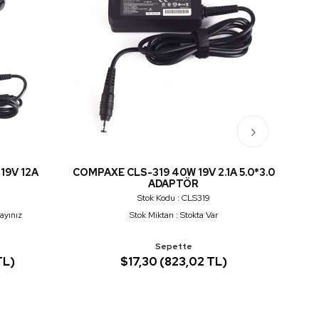
›
19V 12A
COMPAXE CLS-319 40W 19V 2.1A 5.0*3.0
COM
ADAPTÖR
Stok Kodu : CLS319
rayınız
Stok Miktarı : Stokta Var
Sepette
TL)
$17,30 (823,02 TL)