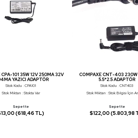
CPA-101 35W 12V 250MA 32V
COMPAXE CNT-403 230W 
94MA YAZICI ADAPTÖR
5.5*2.5 ADAPTÖR
Stok Kodu : CPA101
Stok Kodu : CNT403
Stok Miktarı : Stokta Var
Stok Miktarı : Stok Bilgisi İçin A
Sepette
Sepette
$13,00 (618,46 TL)
$122,00 (5.803,98 