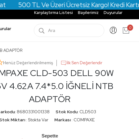
 TL Ve Üzeri Ücretsiz Kargo! Kredi Kartına Vade 
Karşılaştırma Listesi
Bayilerimiz
Duyurular
0
urular
NTB ADAPTÖR
Henüz Değerlendirilmemiş
İlk Sen Değerlendir
MPAXE CLD-503 DELL 90W
5V 4.62A 7.4*5.0 İĞNELİ NTB
ADAPTÖR
arkodu
8680331001338
Stok Kodu
CLD503
:
:
Stok Miktarı
Stokta Var
Markası
COMPAXE
:
:
Sepette