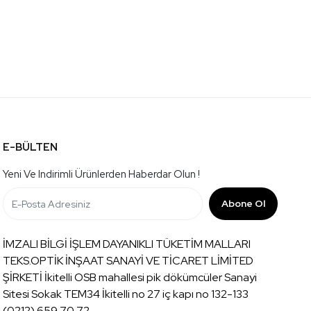
E-BÜLTEN
Yeni Ve Indirimli Ürünlerden Haberdar Olun !
Abone Ol
İMZALI BİLGİ İŞLEM DAYANIKLI TÜKETİM MALLARI
TEKS.OPTİK İNŞAAT SANAYİ VE TİCARET LİMİTED
ŞİRKETİ İkitelli OSB mahallesi pik dökümcüler Sanayi
Sitesi Sokak TEM34 İkitelli no 27 iç kapı no 132-133
(0212) 659 70 72