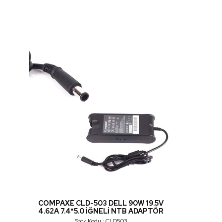
COMPAXE CLD-503 DELL 90W 19.5V
4.62A 7.4*5.0 İĞNELİ NTB ADAPTÖR
Stok Kodu : CLD503