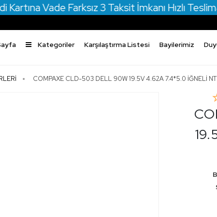
a Vade Farksız 3 Taksit İmkanı Hızlı Teslimat 500
Sayfa
Kategoriler
Karşılaştırma Listesi
Bayilerimiz
Duy
RLERİ
COMPAXE CLD-503 DELL 90W 19.5V 4.62A 7.4*5.0 İĞNELİ 
CO
19.
B