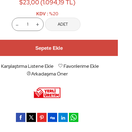
$23,00 (1.094,19 TL)
%20
KDV :
-
+
ADET
Sepete Ekle
Karşılaştırma Listene Ekle
Favorilerime Ekle
Arkadaşıma Öner