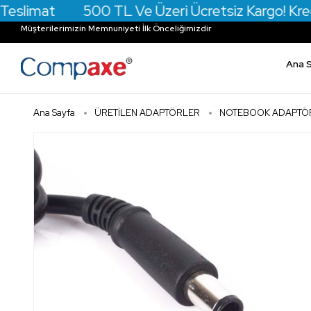
imat 500 TL Ve Üzeri Ücretsiz Kargo! Kredi Kartın
Müşterilerimizin Memnuniyeti İlk Önceliğimizdir
Ana 
Ana Sayfa
ÜRETİLEN ADAPTÖRLER
NOTEBOOK ADAPTÖ