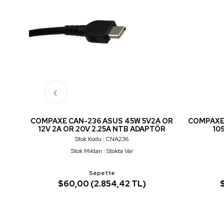
‹
.5V
COMPAXE CAN-236 ASUS 45W 5V2A OR
COMPAXE 
ÖR
12V 2A OR 20V 2.25A NTB ADAPTÖR
10
Stok Kodu : CNA236
Stok Miktarı : Stokta Var
Sepette
$60,00 (2.854,42 TL)