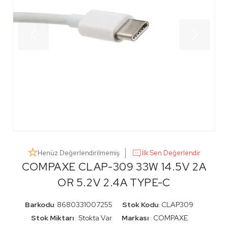
Henüz Değerlendirilmemiş
İlk Sen Değerlendir
COMPAXE CLAP-309 33W 14.5V 2A
OR 5.2V 2.4A TYPE-C
Barkodu
8680331007255
Stok Kodu
CLAP309
:
:
Stok Miktarı
Stokta Var
Markası
COMPAXE
:
: