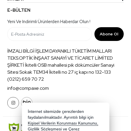
E-BÜLTEN
Yeni Ve Indirimli Ürünlerden Haberdar Olun !
Abone Ol
İMZALI BİLGİ İŞLEM DAYANIKLI TÜKETİM MALLARI
TEKS.OPTİK İNŞAAT SANAYİ VE TİCARET LİMİTED
ŞİRKETİ İkitelli OSB mahallesi pik dökümcüler Sanayi
Sitesi Sokak TEM34 İkitelli no 27 iç kapı no 132-133
(0212) 659 70 72
info@compaxe.com
İnternet sitemizde çerezlerden
faydalanılmaktadır. Ayrıntılı bilgi için
Kişisel Verilerin Korunması Kanununu,
Gizlilik Sözleşmesi
ve
Çerez