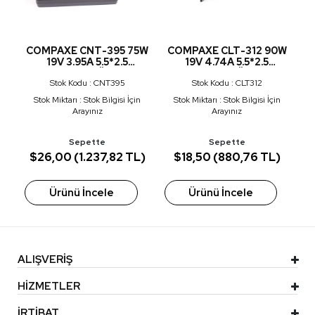
COMPAXE CNT-395 75W
COMPAXE CLT-312 90W
COMP
19V 3.95A 5.5*2.5
19V 4.74A 5.5*2.5
30W 
ADAPTÖR
ADAPTÖR
Stok Kodu : CNT395
Stok Kodu : CLT312
S
Stok Miktarı : Stok Bilgisi İçin
Stok Miktarı : Stok Bilgisi İçin
Sto
Arayınız
Arayınız
Sepette
Sepette
$26,00 (1.237,82 TL)
$18,50 (880,76 TL)
$17
Ürünü İncele
Ürünü İncele
Ü
ALIŞVERİŞ
HİZMETLER
İRTİBAT