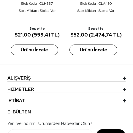
Stok Kodu : CLH357
Stok Kodu : CLA450
n
Stok Miktarı : Stokta Var
Stok Miktarı : Stokta Var
Sepette
Sepette
)
$21,00 (999,41 TL)
$52,00 (2.474,74 TL)
Ürünü İncele
Ürünü İncele
ALIŞVERİŞ
HİZMETLER
İRTİBAT
E-BÜLTEN
Yeni Ve Indirimli Ürünlerden Haberdar Olun !