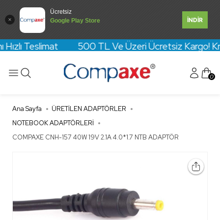
Ücretsiz
İNDİR
Google Play Store
 Hızlı Teslimat 500 TL Ve Üzeri Ücretsiz Kargo! Kredi
0
Ana Sayfa
ÜRETİLEN ADAPTÖRLER
NOTEBOOK ADAPTÖRLERİ
COMPAXE CNH-157 40W 19V 2.1A 4.0*1.7 NTB ADAPTÖR