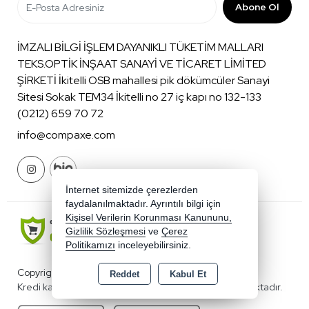
Abone Ol
İMZALI BİLGİ İŞLEM DAYANIKLI TÜKETİM MALLARI
TEKS.OPTİK İNŞAAT SANAYİ VE TİCARET LİMİTED
ŞİRKETİ İkitelli OSB mahallesi pik dökümcüler Sanayi
Sitesi Sokak TEM34 İkitelli no 27 iç kapı no 132-133
(0212) 659 70 72
info@compaxe.com
İnternet sitemizde çerezlerden
faydalanılmaktadır. Ayrıntılı bilgi için
Kişisel Verilerin Korunması Kanununu,
Gizlilik Sözleşmesi
ve
Çerez
Politikamızı
inceleyebilirsiniz.
Copyright 2026 compaxe.com - Tüm hakları saklıdır.
Reddet
Kabul Et
Kredi kartı bilgileriniz 256bit SSL sertifikası ile korunmaktadır.