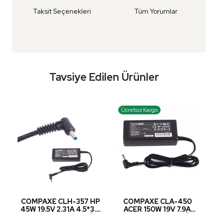
Taksit Seçenekleri
Tüm Yorumlar
Tavsiye Edilen Ürünler
Ücretsiz Kargo
0W
COMPAXE CLH-357 HP
COMPAXE CLA-450
ÖR
45W 19.5V 2.31A 4.5*3.0
ACER 150W 19V 7.9A
A
İĞNELİ NTB ADAPTÖR
5.5*2.5 NTB ADAPTÖR