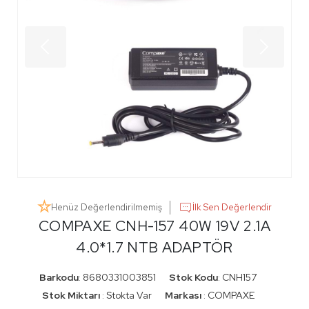
Henüz Değerlendirilmemiş
İlk Sen Değerlendir
COMPAXE CNH-157 40W 19V 2.1A
4.0*1.7 NTB ADAPTÖR
Barkodu
8680331003851
Stok Kodu
CNH157
:
:
Stok Miktarı
Stokta Var
Markası
COMPAXE
:
: