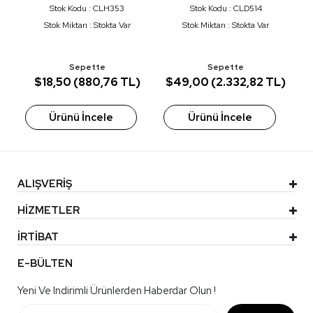
Stok Kodu : CLH353
Stok Kodu : CLD514
Stok Miktarı : Stokta Var
Stok Miktarı : Stokta Var
Sepette
Sepette
L)
$18,50 (880,76 TL)
$49,00 (2.332,82 TL)
$
Ürünü İncele
Ürünü İncele
ALIŞVERİŞ
HİZMETLER
İRTİBAT
E-BÜLTEN
Yeni Ve Indirimli Ürünlerden Haberdar Olun !