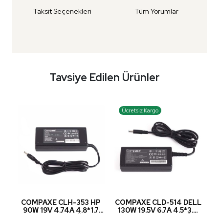
Taksit Seçenekleri
Tüm Yorumlar
Tavsiye Edilen Ürünler
Ücretsiz Kargo
COMPAXE CLH-353 HP
COMPAXE CLD-514 DELL
A
90W 19V 4.74A 4.8*1.7
130W 19.5V 6.7A 4.5*3.0
A
R
NTB ADAPTÖR
İĞNELİ NTB ADAPTÖR