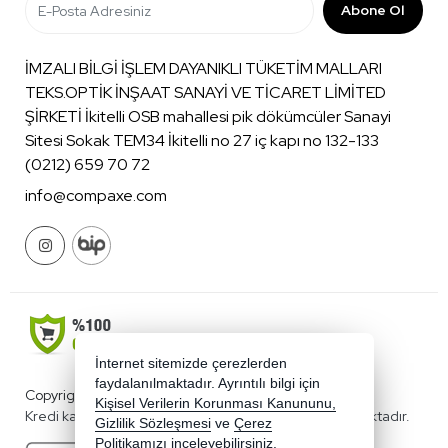
Abone Ol
İMZALI BİLGİ İŞLEM DAYANIKLI TÜKETİM MALLARI
TEKS.OPTİK İNŞAAT SANAYİ VE TİCARET LİMİTED
ŞİRKETİ İkitelli OSB mahallesi pik dökümcüler Sanayi
Sitesi Sokak TEM34 İkitelli no 27 iç kapı no 132-133
(0212) 659 70 72
info@compaxe.com
İnternet sitemizde çerezlerden
faydalanılmaktadır. Ayrıntılı bilgi için
Copyright 2026 compaxe.com - Tüm hakları saklıdır.
Kişisel Verilerin Korunması Kanununu,
Kredi kartı bilgileriniz 256bit SSL sertifikası ile korunmaktadır.
Gizlilik Sözleşmesi
ve
Çerez
Politikamızı
inceleyebilirsiniz.