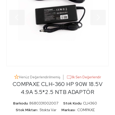
Henüz Değerlendirilmemiş
İlk Sen Değerlendir
COMPAXE CLH-360 HP 90W 18.5V
4.9A 5.5*2.5 NTB ADAPTÖR
Barkodu
8680331002007
Stok Kodu
CLH360
:
:
Stok Miktarı
Stokta Var
Markası
COMPAXE
:
: