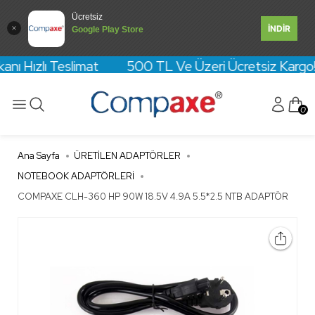
Ücretsiz
İNDİR
Google Play Store
anı Hızlı Teslimat 500 TL Ve Üzeri Ücretsiz Kargo! Kre
0
Ana Sayfa
ÜRETİLEN ADAPTÖRLER
NOTEBOOK ADAPTÖRLERİ
COMPAXE CLH-360 HP 90W 18.5V 4.9A 5.5*2.5 NTB ADAPTÖR