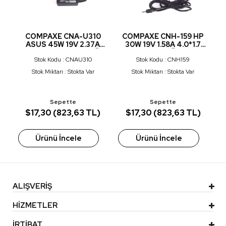
0W
COMPAXE CNA-U310
COMPAXE CNH-159 HP
C
ÖR
ASUS 45W 19V 2.37A
30W 19V 1.58A 4.0*1.7
4.0*1.35 UTB ADAPTÖR
ADAPTÖR
Stok Kodu : CNAU310
Stok Kodu : CNH159
n
Stok Miktarı : Stokta Var
Stok Miktarı : Stokta Var
Sepette
Sepette
)
$17,30 (823,63 TL)
$17,30 (823,63 TL)
$
Ürünü İncele
Ürünü İncele
ALIŞVERİŞ
HİZMETLER
İRTİBAT