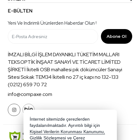
E-BÜLTEN
Yeni Ve Indirimli Ürünlerden Haberdar Olun !
Abone Ol
İMZALI BİLGİ İŞLEM DAYANIKLI TÜKETİM MALLARI
TEKS.OPTİK İNŞAAT SANAYİ VE TİCARET LİMİTED
ŞİRKETİ İkitelli OSB mahallesi pik dökümcüler Sanayi
Sitesi Sokak TEM34 İkitelli no 27 iç kapı no 132-133
(0212) 659 70 72
info@compaxe.com
İnternet sitemizde çerezlerden
faydalanılmaktadır. Ayrıntılı bilgi için
Kişisel Verilerin Korunması Kanununu,
Gizlilik Sözleşmesi
ve
Çerez