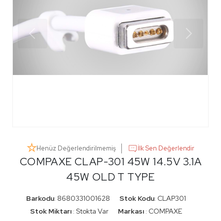
Henüz Değerlendirilmemiş
İlk Sen Değerlendir
COMPAXE CLAP-301 45W 14.5V 3.1A
45W OLD T TYPE
Barkodu
8680331001628
Stok Kodu
CLAP301
:
:
Stok Miktarı
Stokta Var
Markası
COMPAXE
:
: