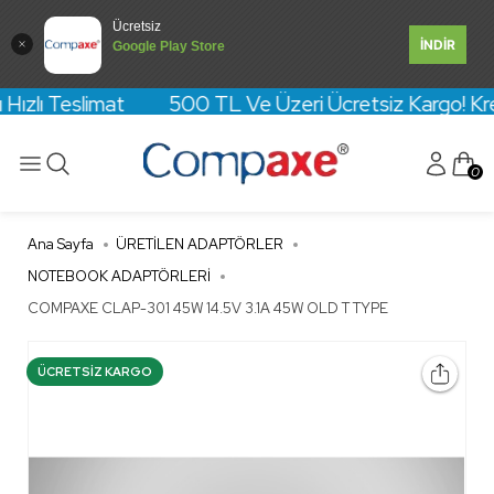
Ücretsiz
İNDİR
Google Play Store
Hızlı Teslimat 500 TL Ve Üzeri Ücretsiz Kargo! Kredi 
0
Ana Sayfa
ÜRETİLEN ADAPTÖRLER
NOTEBOOK ADAPTÖRLERİ
COMPAXE CLAP-301 45W 14.5V 3.1A 45W OLD T TYPE
ÜCRETSIZ KARGO