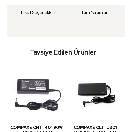
Taksit Seçenekleri
Tüm Yorumlar
Tavsiye Edilen Ürünler
COMPAXE CNT-401 90W
COMPAXE CLT-U301
C