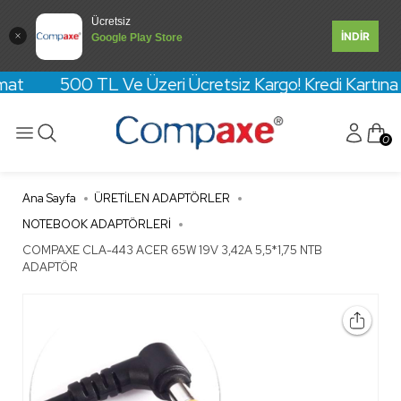
Ücretsiz
İNDİR
Google Play Store
imat 500 TL Ve Üzeri Ücretsiz Kargo! Kredi Kartına Va
0
Ana Sayfa
ÜRETİLEN ADAPTÖRLER
NOTEBOOK ADAPTÖRLERİ
COMPAXE CLA-443 ACER 65W 19V 3,42A 5,5*1,75 NTB
ADAPTÖR