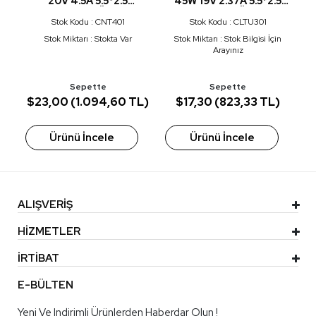
20V 4.5A 5.5*2.5
45W 19V 2.37A 5.5*2.5
R
ADAPTÖR
ADAPTÖR
Stok Kodu : CNT401
Stok Kodu : CLTU301
n
Stok Miktarı : Stokta Var
Stok Miktarı : Stok Bilgisi İçin
Arayınız
Sepette
Sepette
)
$23,00 (1.094,60 TL)
$17,30 (823,33 TL)
Ürünü İncele
Ürünü İncele
ALIŞVERİŞ
HİZMETLER
İRTİBAT
E-BÜLTEN
Yeni Ve Indirimli Ürünlerden Haberdar Olun !