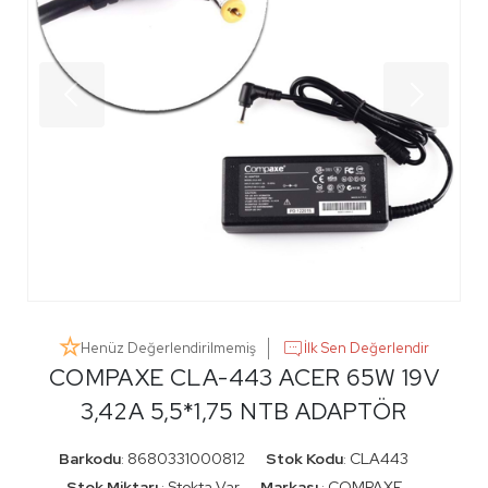
Henüz Değerlendirilmemiş
İlk Sen Değerlendir
COMPAXE CLA-443 ACER 65W 19V
3,42A 5,5*1,75 NTB ADAPTÖR
Barkodu
8680331000812
Stok Kodu
CLA443
:
:
Stok Miktarı
Stokta Var
Markası
COMPAXE