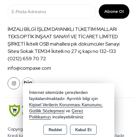
Abone Ol
İMZALI BİLGİ İŞLEM DAYANIKLI TÜKETİM MALLARI
TEKS.OPTİK İNŞAAT SANAYİ VE TİCARET LİMİTED
ŞİRKETİ İkitelli OSB mahallesi pik dökümcüler Sanayi
Sitesi Sokak TEM34 İkitelli no 27 iç kapı no 132-133
(0212) 659 70 72
info@compaxe.com
İnternet sitemizde çerezlerden
faydalanılmaktadır. Ayrıntılı bilgi için
Kişisel Verilerin Korunması Kanununu,
Gizlilik Sözleşmesi
ve
Çerez
Politikamızı
inceleyebilirsiniz.
Copyright 2026 compaxe.com - Tüm hakları saklıdır.
Reddet
Kabul Et
Kredi kartı bilgileriniz 256bit SSL sertifikası ile korunmaktadır.