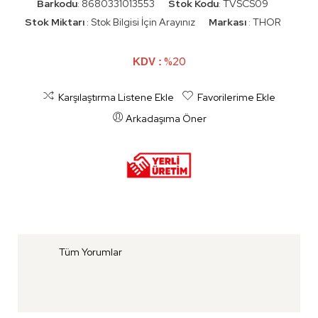
Barkodu
8680331013553
Stok Kodu
TVSCS09
:
:
Stok Miktarı
Stok Bilgisi İçin Arayınız
Markası
THOR
:
:
%20
KDV :
Karşılaştırma Listene Ekle
Favorilerime Ekle
Arkadaşıma Öner
Tüm Yorumlar