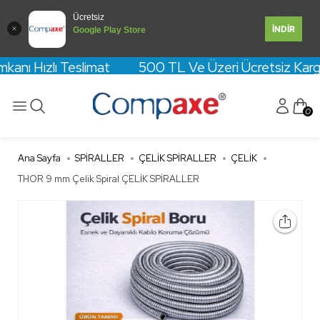
Ücretsiz
İNDİR
Google Play Store
kanı Hızlı Teslimat 500 TL Ve Üzeri Ücretsiz Kargo! Kr
0
Ana Sayfa
SPİRALLER
ÇELİK SPİRALLER
ÇELİK
THOR 9 mm Çelik Spiral ÇELİK SPİRALLER