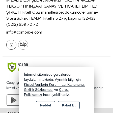
İMZALI BİLGİ İŞLEM DAYANIKLI TÜKETİM MALLARI
TEKS.OPTİK İNŞAAT SANAYİ VE TİCARET LİMİTED
ŞİRKETİ İkitelli OSB mahallesi pik dökümcüler Sanayi
Sitesi Sokak TEM34 İkitelli no 27 iç kapı no 132-133
(0212) 659 70 72
info@compaxe.com
İnternet sitemizde çerezlerden
faydalanılmaktadır. Ayrıntılı bilgi için
Copyright 2026 compaxe.com - Tüm hakları saklıdır.
Kişisel Verilerin Korunması Kanununu,
Kredi kartı bilgileriniz 256bit SSL sertifikası ile korunmaktadır.
Gizlilik Sözleşmesi
ve
Çerez
Politikamızı
inceleyebilirsiniz.
Reddet
Kabul Et