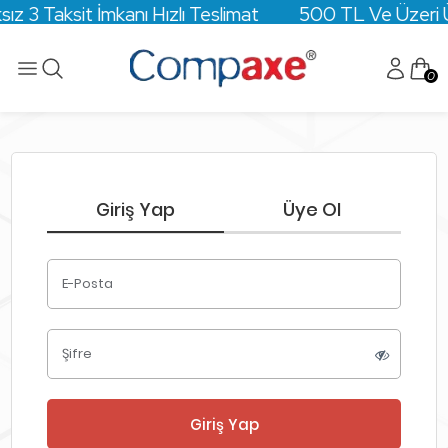
ız 3 Taksit İmkanı Hızlı Teslimat 500 TL Ve Üzeri Ücr
0
Giriş Yap
Üye Ol
E-Posta
Şifre
Giriş Yap