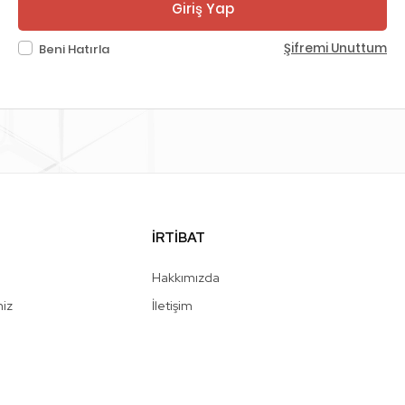
Giriş Yap
Şifremi Unuttum
Beni Hatırla
İRTİBAT
Hakkımızda
niz
İletişim