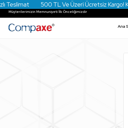
lı Teslimat 500 TL Ve Üzeri Ücretsiz Kargo! Kredi
Müşterilerimizin Memnuniyeti İlk Önceliğimizdir
Ana 