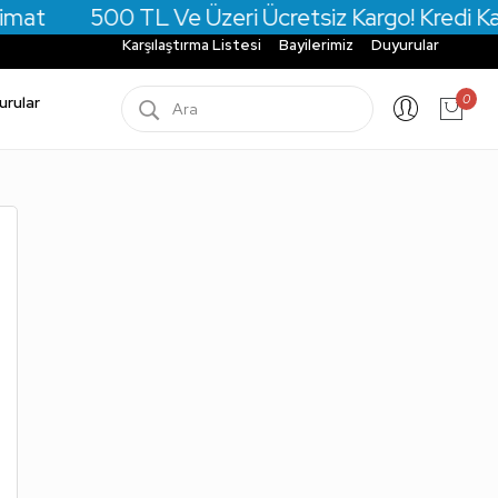
mat 500 TL Ve Üzeri Ücretsiz Kargo! Kredi Kartın
Karşılaştırma Listesi
Bayilerimiz
Duyurular
0
urular